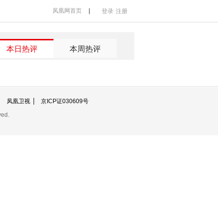
凤凰网首页
|
登录
注册
本日热评
本周热评
凤凰卫视
京ICP证030609号
ved.