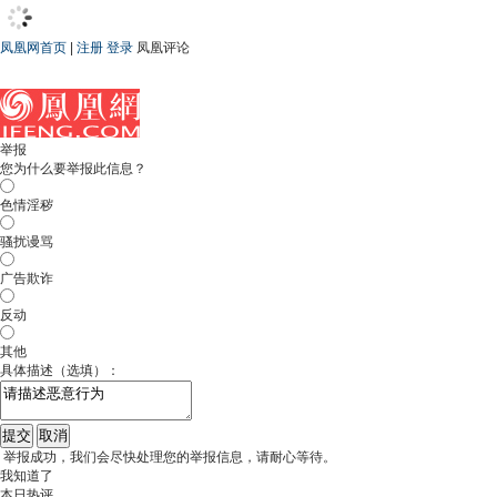
凤凰网首页
|
注册
登录
凤凰评论
举报
您为什么要举报此信息？
色情淫秽
骚扰谩骂
广告欺诈
反动
其他
具体描述（选填）：
举报成功，我们会尽快处理您的举报信息，请耐心等待。
我知道了
本日热评