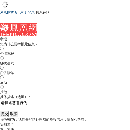
凤凰网首页
|
注册
登录
凤凰评论
举报
您为什么要举报此信息？
色情淫秽
骚扰谩骂
广告欺诈
反动
其他
具体描述（选填）：
举报成功，我们会尽快处理您的举报信息，请耐心等待。
我知道了
本日热评