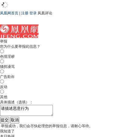
凤凰网首页
|
注册
登录
凤凰评论
举报
您为什么要举报此信息？
色情淫秽
骚扰谩骂
广告欺诈
反动
其他
具体描述（选填）：
举报成功，我们会尽快处理您的举报信息，请耐心等待。
我知道了
本日热评